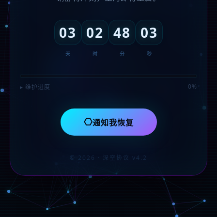
03
02
48
03
天
时
分
秒
0%
▸ 维护进度
⎔
通知我恢复
© 2026 · 深空协议 v4.2