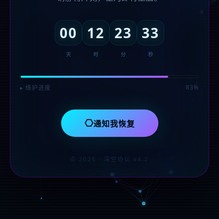
00
12
23
33
天
时
分
秒
83%
▸ 维护进度
⎔
通知我恢复
© 2026 · 深空协议 v4.2