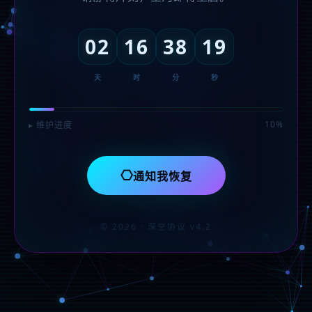
02
16
38
19
天
时
分
秒
10%
▸ 维护进度
⎔
通知我恢复
© 2026 · 深空协议 v4.2